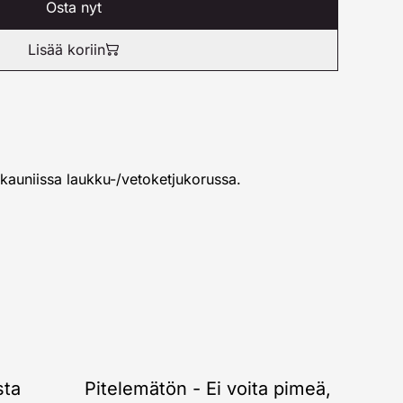
Osta nyt
Lisää koriin
 kauniissa laukku-/vetoketjukorussa.
sta
Pitelemätön - Ei voita pimeä,