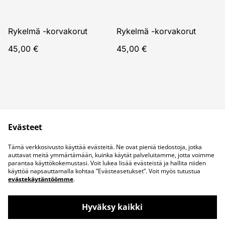
Rykelmä -korvakorut
Rykelmä -korvakorut
45,00 €
45,00 €
Evästeet
Juridiset ehdot
Tietosuojakäytäntö
Tämä verkkosivusto käyttää evästeitä. Ne ovat pieniä tiedostoja, jotka
Evästekäytäntö
Ota yhteyttä
auttavat meitä ymmärtämään, kuinka käytät palveluitamme, jotta voimme
parantaa käyttökokemustasi. Voit lukea lisää evästeistä ja hallita niiden
käyttöä napsauttamalla kohtaa ”Evästeasetukset”. Voit myös tutustua
evästekäytäntöömme
.
Hyväksy kaikki
©
2026
Corulina Design