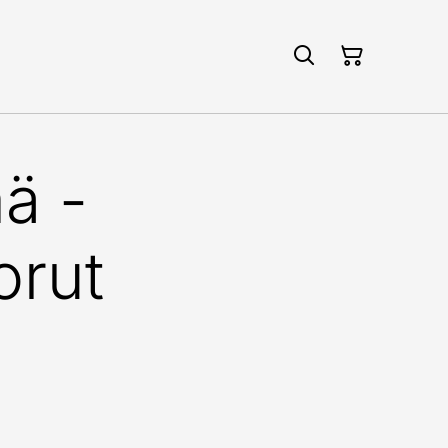
ä -
orut