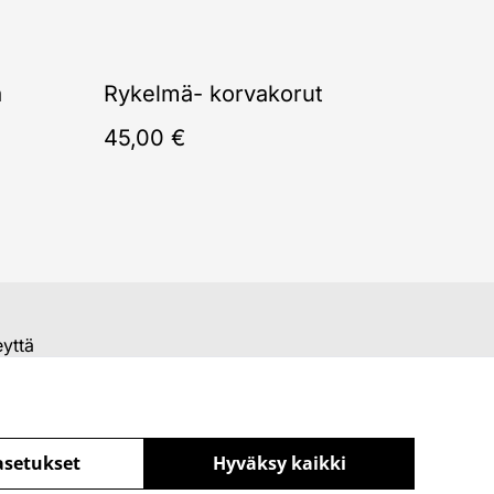
ä
Rykelmä- korvakorut
45,00 €
eyttä
asetukset
Hyväksy kaikki