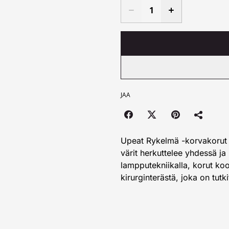
JAA
Upeat Rykelmä -korvakorut 
värit herkuttelee yhdessä ja 
lampputekniikalla, korut ko
kirurginterästä, joka on tutki