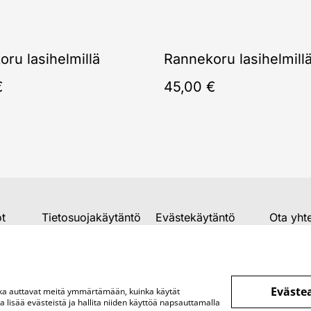
ru lasihelmillä
Rannekoru lasihelmill
€
45,00 €
ot
Tietosuojakäytäntö
Evästekäytäntö
Ota yht
Eväste
otka auttavat meitä ymmärtämään, kuinka käytät
lisää evästeistä ja hallita niiden käyttöä napsauttamalla