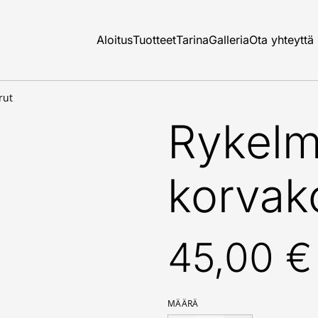
Aloitus
Tuotteet
Tarina
Galleria
Ota yhteyttä
rut
Rykelm
korvak
45,00 €
MÄÄRÄ