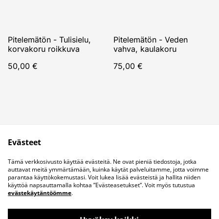
Pitelemätön - Tulisielu,
Pitelemätön - Veden
korvakoru roikkuva
vahva, kaulakoru
50,00 €
75,00 €
Evästeet
Juridiset ehdot
Tietosuojakäytäntö
Tämä verkkosivusto käyttää evästeitä. Ne ovat pieniä tiedostoja, jotka
Evästekäytäntö
Ota yhteyttä
auttavat meitä ymmärtämään, kuinka käytät palveluitamme, jotta voimme
parantaa käyttökokemustasi. Voit lukea lisää evästeistä ja hallita niiden
käyttöä napsauttamalla kohtaa ”Evästeasetukset”. Voit myös tutustua
evästekäytäntöömme
.